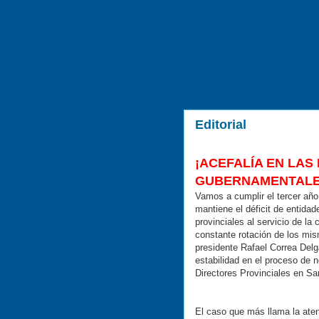
Editorial
¡ACEFALÍA EN LAS
GUBERNAMENTALE
Vamos a cumplir el tercer año
mantiene el déficit de entida
provinciales al servicio de la
constante rotación de los mis
presidente Rafael Correa Delg
estabilidad en el proceso de 
Directores Provinciales en Sa
El caso que más llama la atenc