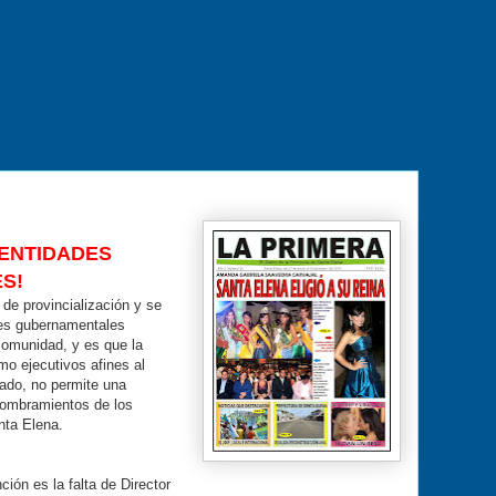
 ENTIDADES
S!
 de provincialización y se
des gubernamentales
 comunidad, y es que la
mo ejecutivos afines al
ado, no permite una
nombramientos de los
nta Elena.
ión es la falta de Director