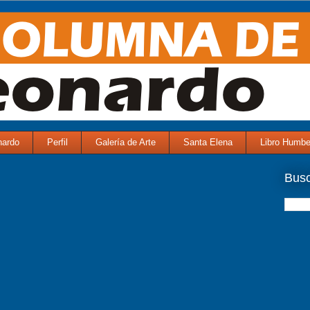
nardo
Perfil
Galería de Arte
Santa Elena
Libro Humbe
Bus