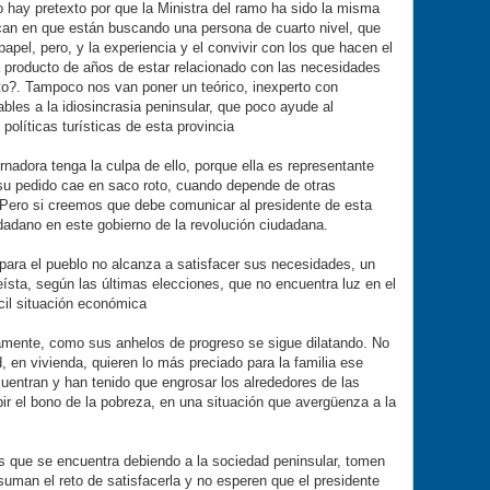
o hay pretexto por que la Ministra del ramo ha sido la misma
can en que están buscando una persona de cuarto nivel, que
papel, pero, y la experiencia y el convivir con los que hacen el
a producto de años de estar relacionado con las necesidades
ito?. Tampoco nos van poner un teórico, inexperto con
bles a la idiosincrasia peninsular, que poco ayude al
 políticas turísticas de esta provincia
adora tenga la culpa de ello, porque ella es representante
 su pedido cae en saco roto, cuando depende de otras
a. Pero si creemos que debe comunicar al presidente de esta
dadano en este gobierno de la revolución ciudadana.
 para el pueblo no alcanza a satisfacer sus necesidades, un
ísta, según las últimas elecciones, que no encuentra luz en el
ícil situación económica
mente, como sus anhelos de progreso se sigue dilatando. No
, en vivienda, quieren lo más preciado para la familia ese
cuentran y han tenido que engrosar los alrededores de las
bir el bono de la pobreza, en una situación que avergüenza a la
s que se encuentra debiendo a la sociedad peninsular, tomen
uman el reto de satisfacerla y no esperen que el presidente