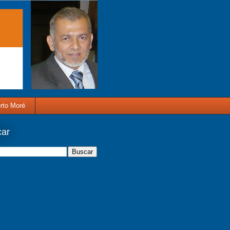
rto Moré
car