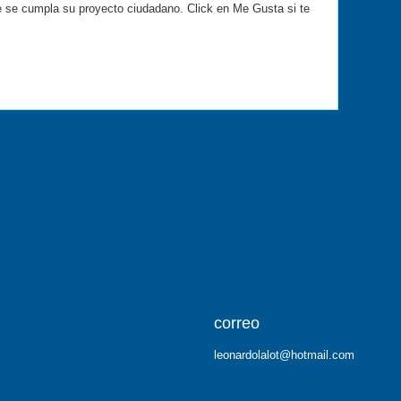
e se cumpla su proyecto ciudadano. Click en Me Gusta si te
Inicio
Entrada antigua
correo
leonardolalot@hotmail.com