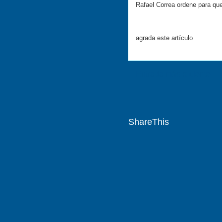
Rafael Correa ordene para qu
agrada este artículo
Entrada más reciente
ShareThis