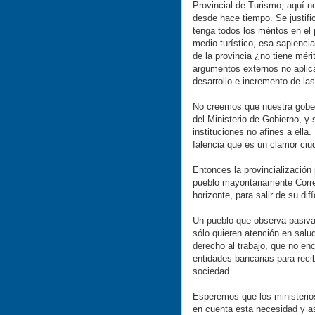
Provincial de Turismo, aquí n
desde hace tiempo. Se justifi
tenga todos los méritos en el 
medio turístico, esa sapienci
de la provincia ¿no tiene mér
argumentos externos no aplica
desarrollo e incremento de las
No creemos que nuestra gobern
del Ministerio de Gobierno, y
instituciones no afines a ell
falencia que es un clamor ciu
Entonces la provincialización
pueblo mayoritariamente Corre
horizonte, para salir de su dif
Un pueblo que observa pasiva
sólo quieren atención en salud
derecho al trabajo, que no en
entidades bancarias para reci
sociedad.
Esperemos que los ministerio
en cuenta esta necesidad y as